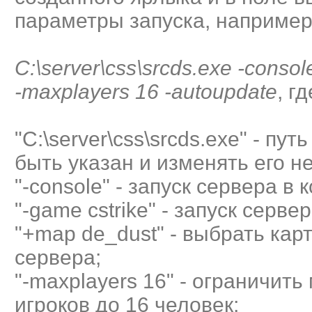
параметры запуска, например
C:\server\css\srcds.exe -conso
-maxplayers 16 -autoupdate
, гд
"C:\server\css\srcds.exe" - пу
быть указан и изменять его н
"-console" - запуск сервера в
"-game cstrike" - запуск серве
"+map de_dust" - выбрать карт
сервера;
"-maxplayers 16" - ограничит
игроков до 16 человек;