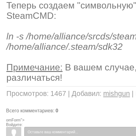
Теперь создаем "символьную"
SteamCMD:
ln -s /home/alliance/srcds/ste
/home/alliance/.steam/sdk32
Примечание:
В вашем случае,
различаться!
Просмотров
:
1467
|
Добавил
:
mishgun
|
Всего комментариев
:
0
omForm">
Войдите: