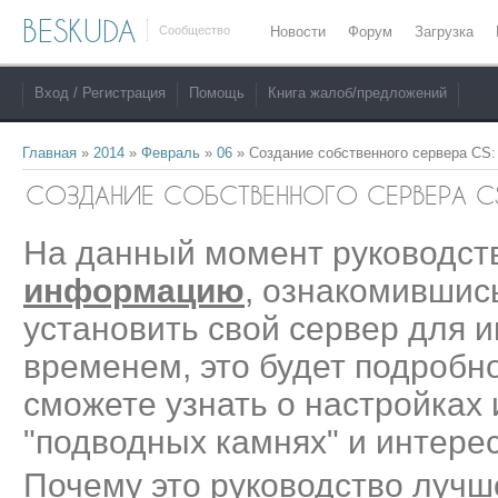
BESKUDA
Сообщество
Новости
Форум
Загрузка
Вход / Регистрация
Помощь
Книга жалоб/предложений
Главная
»
2014
»
Февраль
»
06
» Создание собственного сервера CS:
СОЗДАНИЕ СОБСТВЕННОГО СЕРВЕРА C
На данный момент руководст
информацию
, ознакомившис
установить свой сервер для иг
временем, это будет подробно
сможете узнать о настройках
"подводных камнях" и интере
Почему это руководство лучш