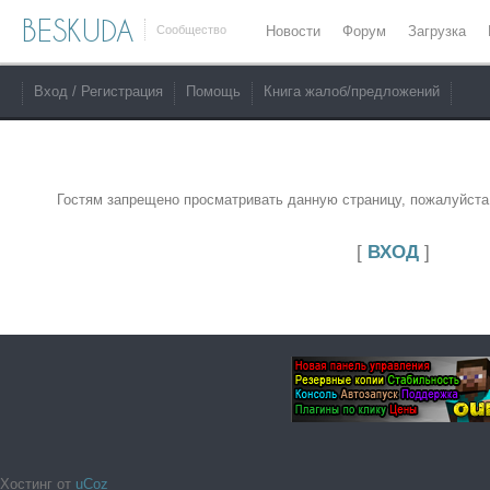
BESKUDA
Сообщество
Новости
Форум
Загрузка
Вход / Регистрация
Помощь
Книга жалоб/предложений
Гостям запрещено просматривать данную страницу, пожалуйста,
[
ВХОД
]
Хостинг от
uCoz