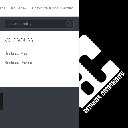
ans
Кошелек
Вступить в сообщество
VK GROUPS
Beskuda Public
Beskuda Private