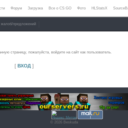
сти
Форум
Загрузка
Все о CS:GO
Фото
HLStatsX
SourceB
 жалоб/предложений
нную страницу, пожалуйста, войдите на сайт как пользователь.
[
ВХОД
]
© 2026 Beskuda