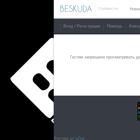
BESKUDA
Сообщество
Ново
Вход / Регистрация
Помощь
Книга
Гостям запрещено просматривать да
Хостинг от
uCoz