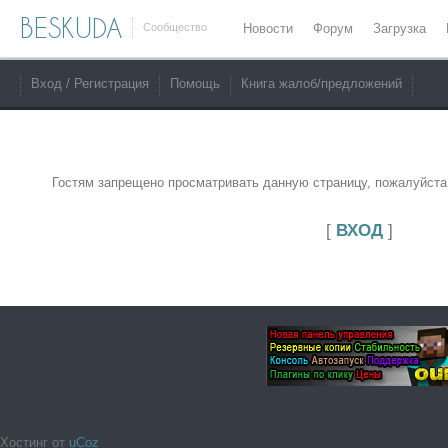
BESKUDA
Сообщество
Новости
Форум
Загрузка
Вход / Регистрация
Помощь
Книга жалоб/предложений
Гостям запрещено просматривать данную страницу, пожалуйста,
[
ВХОД
]
Хостинг от
uCoz