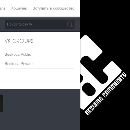
ans
Кошелек
Вступить в сообщество
VK GROUPS
Beskuda Public
Beskuda Private