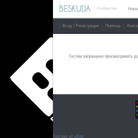
BESKUDA
Сообщество
Ново
Вход / Регистрация
Помощь
Книга
Гостям запрещено просматривать да
Хостинг от
uCoz