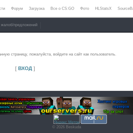
сти
Форум
Загрузка
Все о CS:GO
Фото
HLStatsX
SourceB
 жалоб/предложений
нную страницу, пожалуйста, войдите на сайт как пользователь.
[
ВХОД
]
© 2026 Beskuda