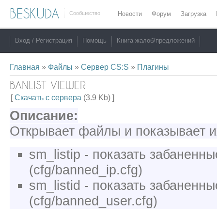
BESKUDA
Сообщество
Новости
Форум
Загрузка
Вход / Регистрация
Помощь
Книга жалоб/предложений
Главная
»
Файлы
»
Сервер CS:S
»
Плагины
BANLIST VIEWER
[
Скачать с сервера
(3.9 Kb) ]
Описание:
Открывает файлы и показывает и
sm_listip - показать забаненн
(cfg/banned_ip.cfg)
sm_listid - показать забаненн
(cfg/banned_user.cfg)