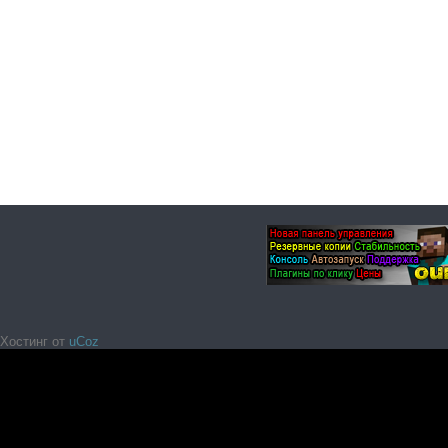
Хостинг от
uCoz