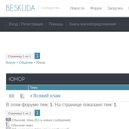
BESKUDA
Сообщество
Новости
Форум
Загрузка
Вход / Регистрация
Помощь
Книга жалоб/предложений
1
Страница
1
из
1
Форум
»
Общение
»
Юмор
ЮМОР
Тема
Всякий хлам
В этом форуме тем:
1
. На странице показано тем:
1
.
1
Страница
1
из
1
Обычная тема (Есть новые сообщения)
Обычная тема