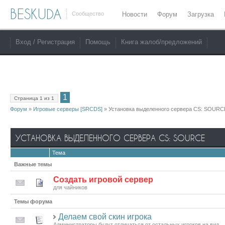
BESKUDA
Сообщество
Новости
Форум
Загрузка
Вход / Регистрация
Помощь
Книга жалоб/предложений
1
Страница
1
из
1
Форум
»
Игровые серверы [SRCDS]
»
Установка выделенного сервера CS: SOURC
УСТАНОВКА ВЫДЕЛЕННОГО СЕРВЕРА CS: SOURCE
Тема
Важные темы
Создать игровой сервер
для чайников
Темы форума
Делаем свой скин игрока
Администраторы будут отличаться от остальных игроков на вид