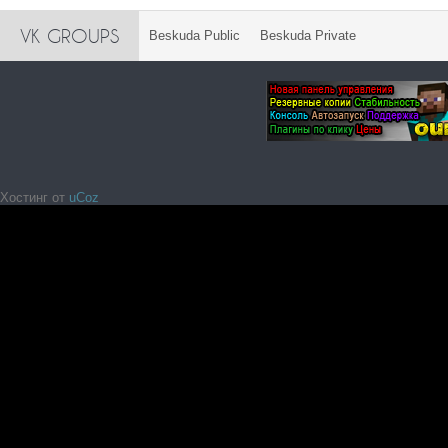
VK GROUPS
Beskuda Public
Beskuda Private
Хостинг от
uCoz