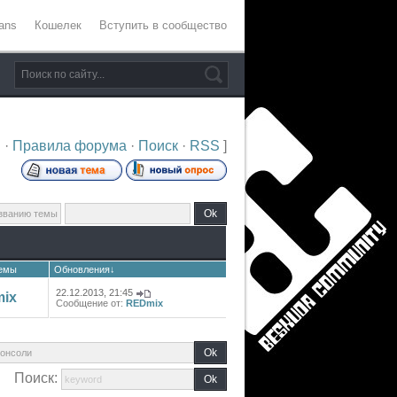
ans
Кошелек
Вступить в сообщество
и
·
Правила форума
·
Поиск
·
RSS
]
темы
Обновления
↓
22.12.2013, 21:45
ix
Сообщение от:
REDmix
Поиск: