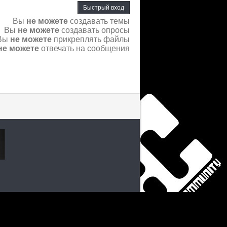
Вы
не можете
создавать темы
Вы
не можете
создавать опросы
Вы
не можете
прикреплять файлы
не можете
отвечать на сообщения