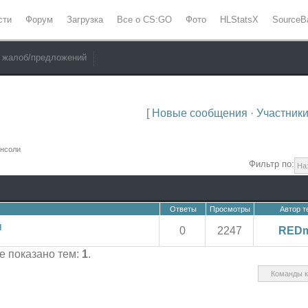
сти
Форум
Загрузка
Все о CS:GO
Фото
HLStatsX
SourceB
 жалоб/предложений
[
Новые сообщения
·
Участник
нсоли
Фильтр по:
Ответы
Просмотры
Автор 
я
0
2247
REDm
це показано тем:
1
.