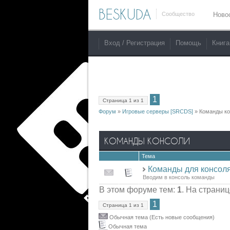
BESKUDA
Сообщество
Ново
Вход / Регистрация
Помощь
Книга
1
Страница
1
из
1
Форум
»
Игровые серверы [SRCDS]
»
Команды ко
КОМАНДЫ КОНСОЛИ
Тема
Команды для консол
Вводим в консоль команды
В этом форуме тем:
1
. На страни
1
Страница
1
из
1
Обычная тема (Есть новые сообщения)
Обычная тема