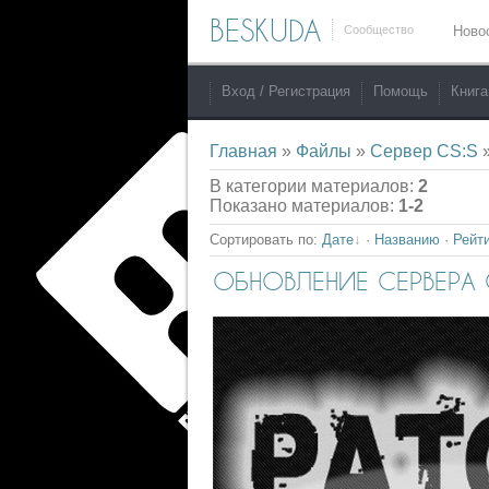
BESKUDA
Сообщество
Ново
Вход / Регистрация
Помощь
Книга
Главная
»
Файлы
»
Сервер CS:S
»
В категории материалов
:
2
Показано материалов
:
1-2
Сортировать по
:
Дате
·
Названию
·
Рейт
ОБНОВЛЕНИЕ СЕРВЕРА C