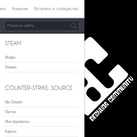
ans
Кошелек
Вступить в сообщество
STEAM
Инфо
Steam
COUNTER-STRIKE: SOURCE
No-Steam
Патчи
Инструменты
Карты