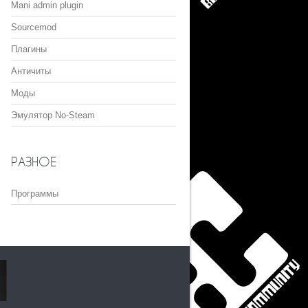
Mani admin plugin
Sourcemod
Плагины
Античиты
Моды
Эмулятор No-Steam
РАЗНОЕ
Программы