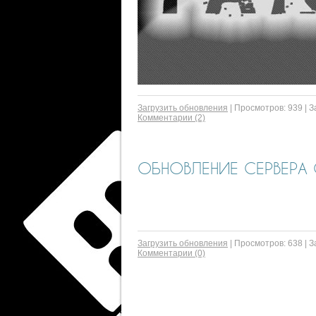
Загрузить обновления
|
Просмотров:
939
|
З
Комментарии (2)
ОБНОВЛЕНИЕ СЕРВЕРА C
Загрузить обновления
|
Просмотров:
638
|
З
Комментарии (0)