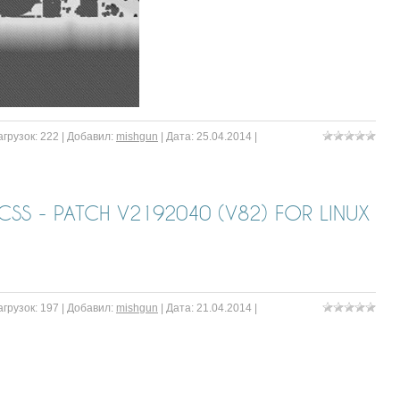
агрузок:
222
|
Добавил:
mishgun
|
Дата:
25.04.2014
|
SS - PATCH V2192040 (V82) FOR LINUX
агрузок:
197
|
Добавил:
mishgun
|
Дата:
21.04.2014
|