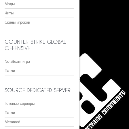
Моды
Читы
Скины игроков
COUNTER-STRIKE GLOBAL
OFFENSIVE
No-Steam игра
Патчи
SOURCE DEDICATED SERVER
Готовые серверы
Патчи
Metamod