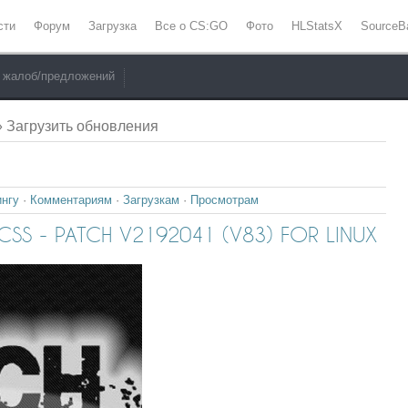
сти
Форум
Загрузка
Все о CS:GO
Фото
HLStatsX
SourceB
 жалоб/предложений
 Загрузить обновления
ингу
·
Комментариям
·
Загрузкам
·
Просмотрам
SS - PATCH V2192041 (V83) FOR LINUX