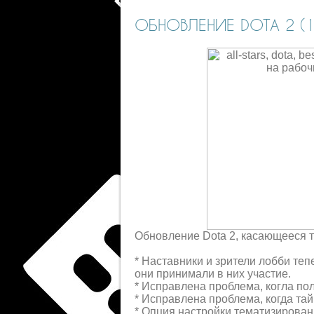
ОБНОВЛЕНИЕ DOTA 2 (18
Обновление Dota 2, касающееся 
* Наставники и зрители лобби теп
они принимали в них участие.
* Исправлена проблема, когла по
* Исправлена проблема, когда тай
* Опция настройки тематизированн