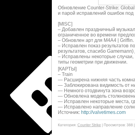
Обновление Counter-Strike: Glob
и парой исправлений ошибок под
[MISC]
– Добавлен праздничный музыкаль
ограниченное во времени предло
– Обновлен арт для M4A4 | Griffin.
– Исправлен показ результатов п
результатов, спасибо Gamemann) 
– Исправлены некоторые случаи, 
типы геометрии при движении.
[КАРТЫ]
– Train
— Расширена нижняя часть комна
— Заблокирована видимость от н
— Немного отодвинута зона возр
— Обновлена модель столкновени
— Исправлен некоторые места, гд
— Исправлено направление солн
Источник:
http://valvetimes.com
Категория:
Counter Strike
|
Просмотров:
388