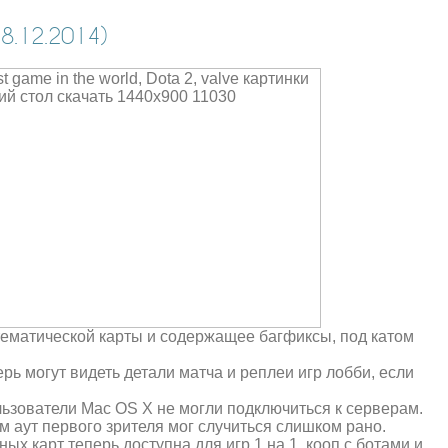
.12.2014)
тематической карты и содержащее багфиксы, под катом
ерь могут видеть детали матча и реплеи игр лобби, если
льзователи Mac OS X не могли подключиться к серверам.
м аут первого зрителя мог случиться слишком рано.
ых карт теперь доступна для игр 1 на 1, кооп с ботами и