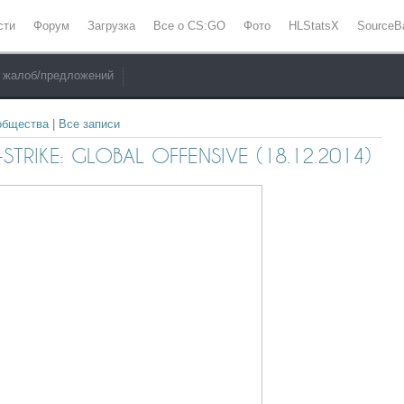
сти
Форум
Загрузка
Все о CS:GO
Фото
HLStatsX
SourceB
 жалоб/предложений
общества
|
Все записи
RIKE: GLOBAL OFFENSIVE (18.12.2014)