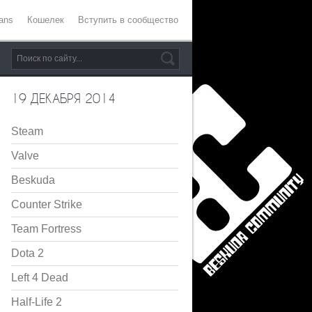
ans
Кошелек
Вступить в сообщество
19 ДЕКАБРЯ 2014
Steam
Valve
Beskuda
Counter Strike
Team Fortress
Dota 2
Left 4 Dead
Half-Life 2