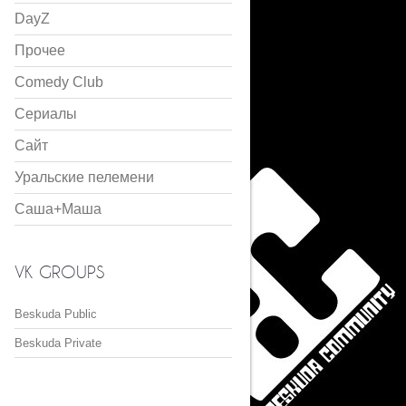
DayZ
Прочее
Comedy Club
Сериалы
Сайт
Уральские пелемени
Саша+Маша
VK GROUPS
Beskuda Public
Beskuda Private