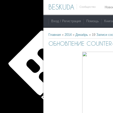
BESKUDA
Сообщество
Ново
Вход / Регистрация
Помощь
Книга
Главная
»
2014
»
Декабрь
»
19
Записи со
ОБНОВЛЕНИЕ COUNTER-ST