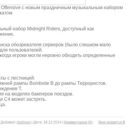
al Offensive с новым праздничным музыкальным набором
 катом
ный набор Midnight Riders, доступный как
жение.
оиска обозревателя серверов (было слишком мало
для пользователей.
когда игроки могли неровно обходить определенные
ты с лестницей.
ижней рампы Bombsite B до рампы Террористов.
ождения T.
я на моделях бамперов поездов.
е C4 может застрять.
ца.
|
Добавил:
mishgun
|
Дата:
19.12.2014
|
Комментарии (0)
Mне нравится
5