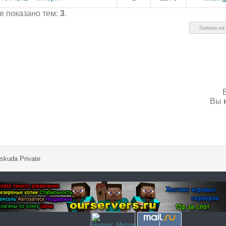
це показано тем:
3
.
Вы
skuda Private