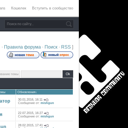
ans
Кошелек
Вступить в сообщество
и
·
Правила форума
·
Поиск
·
RSS
]
темы
Обновления
↓
30.01.2016, 16:11
атор
Сообщение от:
mishgun
22.07.2015, 16:27
я
Сообщение от:
mishgun
28.02.2015, 17:41
gun