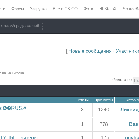
сти
Форум
Загрузка
Все о CS:GO
Фото
HLStatsX
SourceB
 жалоб/предложений
[
Новые сообщения
·
Участник
а на Бан игрока
Фильтр по:
Ответы
Просмотры
Автор 
Mɐcc❹❼RUS☭
3
1240
Ликвид
1
778
Ван
 ТУПЫЕ" читерит
1
1175
mish