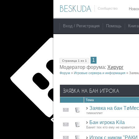
BESKUDA
Сообщество
Ново
Вход / Регистрация
Помощь
Книга
1
Страница
1
из
1
Модератор форума:
Хирург
Форум
»
Игровые сервера и информация
»
Заявк
ЗАЯВКА НА БАН ИГРОКА
Тема
Заявка на бан Tø
тимкиллит
Бан игрока Kila
Банит тех кто ему не нравится
Игрок с ником "РАКИ