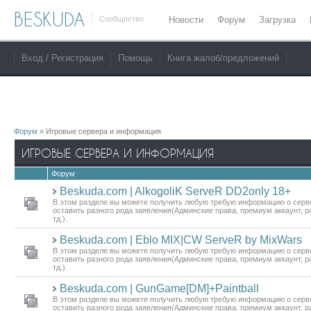
BESKUDA
Сообщество
Новости
Форум
Загрузка
Вход / Регистрация
Помощь
Книга жалоб/предложений
Форум
»
Игровые сервера и информация
ИГРОВЫЕ СЕРВЕРА И ИНФОРМАЦИЯ
Форум
Beskuda.com | AlkogoliK ServeR DD2only 18+
В этом разделе вы можете получить любую требую информацию о серве
оставить разного рода заявления(Админские права, премиум аккаунт, р
тд.).
Beskuda.com | Eblo MIX|CW ServeR by MixWars
В этом разделе вы можете получить любую требую информацию о серве
оставить разного рода заявления(Админские права, премиум аккаунт, р
тд.).
Beskuda.com | GunGame[DM]+Paintball
В этом разделе вы можете получить любую требую информацию о серве
оставить разного рода заявления(Админские права, премиум аккаунт, р