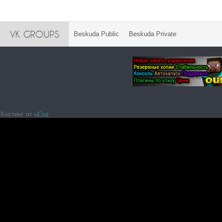
VK GROUPS
Beskuda Public
Beskuda Private
Хостинг от
uCoz