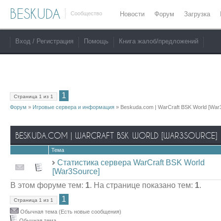
BESKUDA
Сообщество
Новости
Форум
Загрузка
Вход / Регистрация
Помощь
Книга жалоб/предложений
1
Страница
1
из
1
Форум
»
Игровые сервера и информация
»
Beskuda.com | WarCraft BSK World [War
BESKUDA.COM | WARCRAFT BSK WORLD [WAR3SOURCE]
Тема
Статистика сервера WarCraft BSK World
[War3Source]
В этом форуме тем:
1
. На странице показано тем:
1
.
1
Страница
1
из
1
Обычная тема (Есть новые сообщения)
Обычная тема