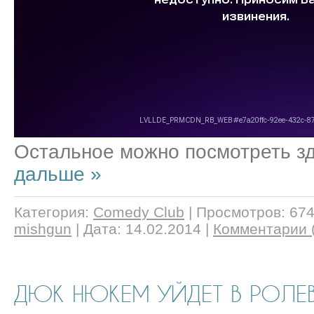
Остальное можно посмотреть з
дальше »
Категория:
Comedy Club
|
Просмотров:
67
mishgun
|
Дата:
14.02.2014
|
Комментарии (
ДЮК НЮКЕМ УЙДЕТ В РОЛЕ