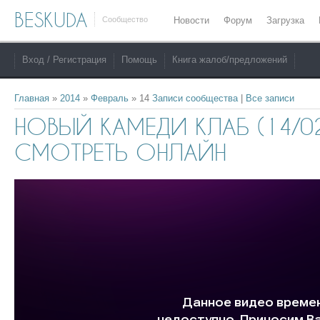
BESKUDA
Сообщество
Новости
Форум
Загрузка
Вход / Регистрация
Помощь
Книга жалоб/предложений
Главная
»
2014
»
Февраль
»
14
Записи сообщества
|
Все записи
НОВЫЙ КАМЕДИ КЛАБ (14/0
СМОТРЕТЬ ОНЛАЙН