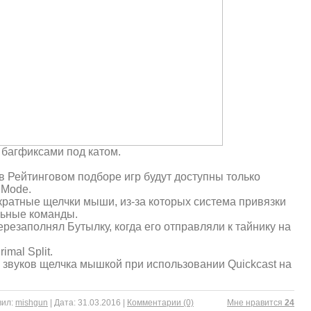
 багфиксами под катом.
в Рейтинговом подборе игр будут доступны только
 Mode.
-кратные щелчки мыши, из-за которых система привязки
льные команды.
ерезаполнял Бутылку, когда его отправляли к тайнику на
mal Split.
звуков щелчка мышкой при использовании Quickcast на
ил:
mishgun
|
Дата:
31.03.2016
|
Комментарии (0)
Mне нравится
24