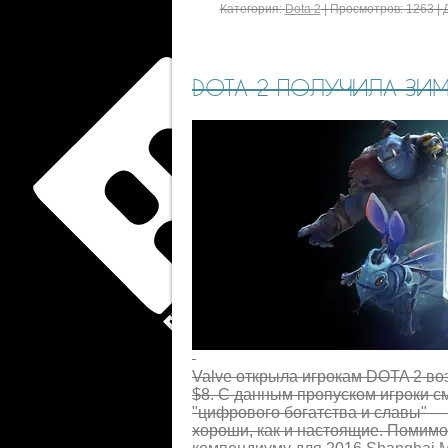
Категория:
Dota 2
|
Просмотров:
1263
|
DOTA 2 ПОЛУЧИЛА ЗИ
Valve открыла игрокам DOTA 2 во
$8. С данным пропуском игроки с
"цифрового богатства и славы" —
хороши, как и настоящие. Помимо 