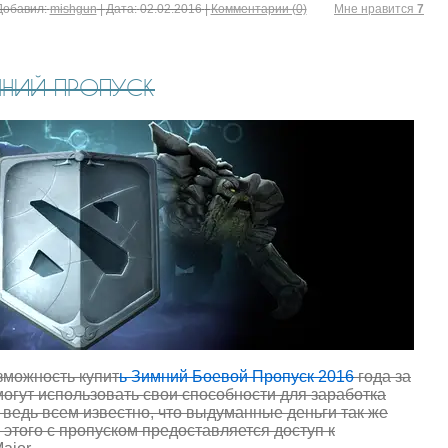
Добавил:
mishgun
|
Дата:
02.02.2016
|
Комментарии (0)
Mне нравится
7
МНИЙ ПРОПУСК
зможность купит
ь Зимний Боевой Пропуск 2016
года за
могут использовать свои способности для заработка
 ведь всем известно, что выдуманные деньги так же
этого с пропуском предоставляется доступ к