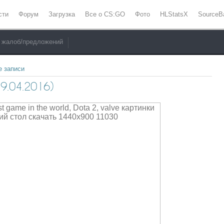
сти
Форум
Загрузка
Все о CS:GO
Фото
HLStatsX
SourceB
 жалоб/предложений
е записи
.04.2016)