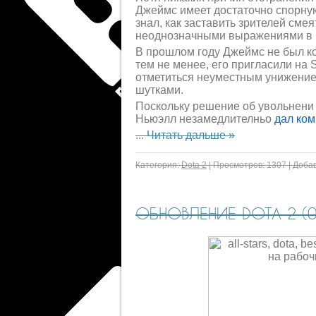
Джеймс имеет достаточно спорную
знал, как заставить зрителей смея
неоднозначными выражениями в 
В прошлом году Джеймс не был комм
тем не менее, его пригласили на 
отметиться неуместным унижение
шутками.
Поскольку решение об увольнени 
Ньюэлл незамедлителньо
дал ко
...
Читать дальше »
Категория:
Dota 2
|
Просмотров:
1307
|
Добав
ОБНОВЛЕНИЕ DOTA 2 (05