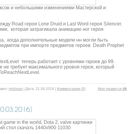
иксов и небольшими изменениями Мастерской и
у Road героя Lone Druid и Last Word героя Silencer.
ми, которая затрагивала анимацию ног героя
а, когда дополнительные модели нн могли быть
редметов при импорте предметов героев Death Prophet
tLevel теперь работает с уровнями гкроев до 99.
 не требует максимального уровня героя, который
oReachNextLevel.
вил:
mishgun
|
Дата:
21.04.2016
|
Комментарии (0)
Mне нравится
46
.03.2016)