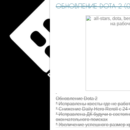
ОБНОВЛЕНИЕ DOTA 2 (02
Обновление Dota 2
* Исправлены
квесты
где
не рабо
*
Снижение
Daily Hero Reroll
с 24
* Исправлена
ДК
будучи в состоя
окончательного
поисках
*
Увеличение
успешного
размер 