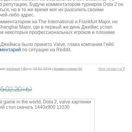
 репутацию. Будучи комментатором турниров Dota 2 он
ться, но в то же время мог их разозлить своими
чей-либо адрес.
ентатором на The International и Frankfurt Major, но
Shanghai Major, где в первый же день Джеймс успел
м некоторых профессиональных игроков и плохими
Джеймса было принято Valve, глава компании Гейб
мментарий
по ситуации на Reddit.
ил:
mishgun
|
Дата:
28.02.2016
|
Комментарии (0)
Mне нравится
7
.02.2016)