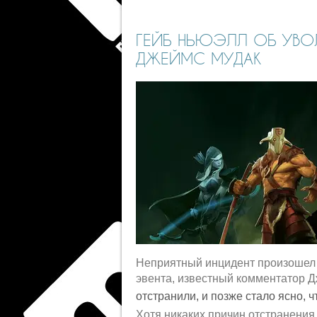
ГЕЙБ НЬЮЭЛЛ ОБ УВО
ДЖЕЙМС МУДАК
Неприятный инцидент произошел 
эвента, известный комментатор 
отстранили, и позже стало ясно, 
Хотя никаких причин отстранения 