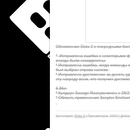
Обновление Dota 2 с очередными баг
* Исправлена ошибка с некоторыми фо
иногда были некорректны.
* Исправлена ошибка, когда команды к
был выбран справа налево.
* Исправлено достижение за десять у
эту награду всем, кто получил достиже
6.86e:
* Кулдаун Savage Roarувеличен с 28/2
* Область применения Scepter Enchant
Категория:
Dota 2
|
Просмотров:
2063
|
Добав