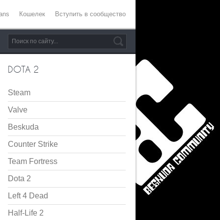
ans
Кошелек
Вступить в сообщество
DOTA 2
Steam
Valve
Beskuda
Counter Strike
Team Fortress
Dota 2
Left 4 Dead
Half-Life 2