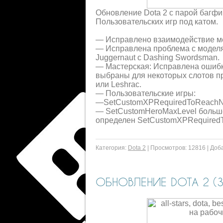
Обновление Dota 2 с парой багф
Пользовательских игр под катом.
— Исправлено взаимодействие межд
— Исправлена проблема с моделя
Juggernaut с Dashing Swordsman.
— Мастерская: Исправлена ошибк
выбраны для некоторых слотов п
или Leshrac.
— Пользовательские игры:
—SetCustomXPRequiredToReachNex
— SetCustomHeroMaxLevel больше
определен SetCustomXPRequiredT
Категория:
Dota 2
|
Просмотров:
12816
|
Доба
ОБНОВЛЕНИЕ DOTA 2 (30