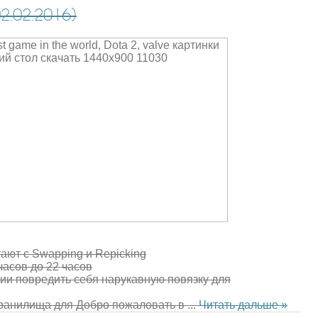
.02.2016)
тают
с
Swapping
и
Repicking
 часов до
22
часов
нии
повредить
себя
нарукавную повязку
для
хранилища
для
Добро пожаловать в
...
Читать дальше »