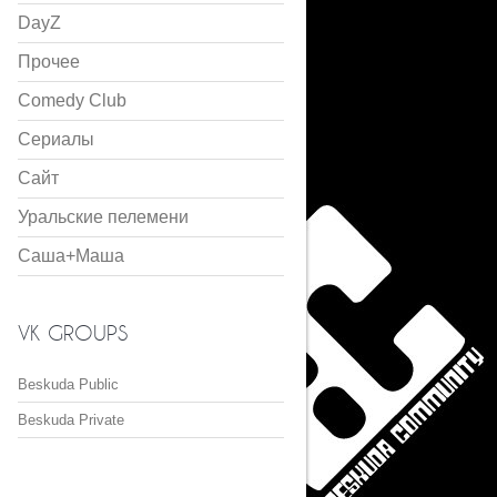
DayZ
Прочее
Comedy Club
Сериалы
Сайт
Уральские пелемени
Саша+Маша
VK GROUPS
Beskuda Public
Beskuda Private