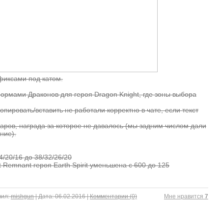
фиксами под катом.
рмами Драконов для героя Dragon Knight, где зоны выбора
опировать/вставить не работали корректно в чате, если текст
даров, награда за которое не давалось (мы задним числом дали
ние).
4/20/16 до 38/32/26/20
 Remnant героя Earth Spirit уменьшена с 600 до 125
ил:
mishgun
|
Дата:
06.02.2016
|
Комментарии (0)
Mне нравится
7