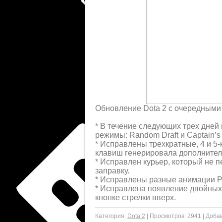
Обновление Dota 2 с очередными
* В течение следующих трех дней 
режимы: Random Draft и Captain’s
* Исправлены трехкратные, 4 и 5
клавиш генерировала дополните
* Исправлен курьер, который не п
заправку.
* Исправлены разные анимации Pri
* Исправлена появление двойных 
кнопке стрелки вверх.
Категория:
Dota 2
|
Просмотров:
2941
|
Добав