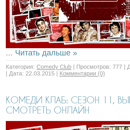
...
Читать дальше »
Категория:
Comedy Club
|
Просмотров:
777
|
|
Дата:
22.03.2015
|
Комментарии (0)
КОМЕДИ КЛАБ: СЕЗОН 11, ВЫ
СМОТРЕТЬ ОНЛАЙН