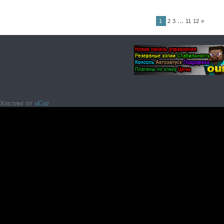
...
1
2
3
11
12
»
Хостинг от
uCoz