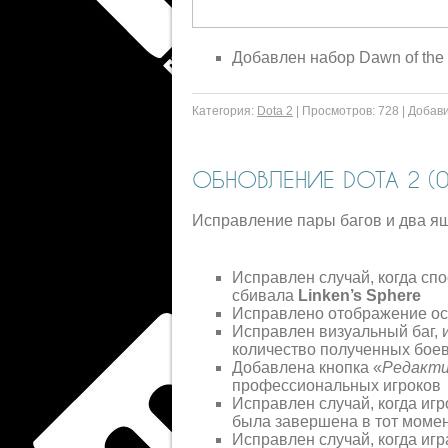
Добавлен набор Dawn of the 
Категория:
Dota 2
|
Просмотров:
728
|
Добави
ОБНОВЛЕНИЕ DOTA 2 (09
Исправление пары багов и два ящ
Исправлен случай, когда сп
сбивала
Linken’s Sphere
Исправлено отображение ос
Исправлен визуальный баг, 
количество полученных бое
Добавлена кнопка «
Редакти
профессиональных игроков
Исправлен случай, когда игр
была завершена в тот момен
Исправлен случай, когда игр