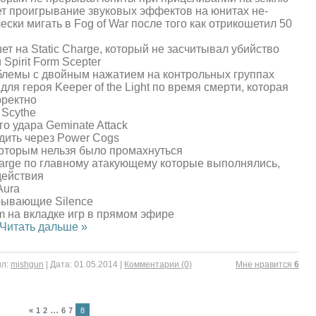
ет проигрывание звуковых эффектов на юнитах не-
ески мигать в Fog of War после того как отрикошетил 50
т на Static Charge, который не засчитывал убийство
pirit Form Scepter
лемы с двойным нажатием на контрольных группах
для героя Keeper of the Light по время смерти, которая
рректно
 Scythe
 удара Geminate Attack
дить через Power Cogs
которым нельзя было промахнуться
arge по главному атакующему которые выполнялись,
действия
Aura
рывающие Silence
 на вкладке игр в прямом эфире
Читать дальше »
л:
mishgun
|
Дата:
01.05.2014
|
Комментарии (0)
Mне нравится
6
...
«
1
2
6
7
8