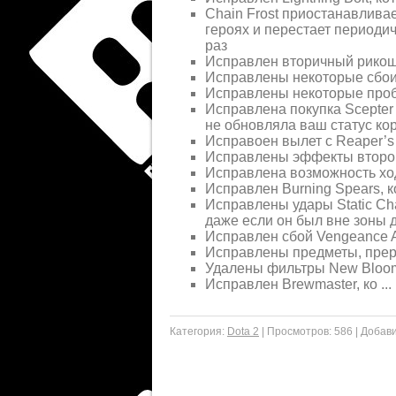
Chain Frost приостанавлива
героях и перестает периодич
раз
Исправлен вторичный рикоше
Исправлены некоторые сбои S
Исправлены некоторые проб
Исправлена покупка Scepter 
не обновляла ваш статус ко
Исправоен вылет с Reaper’s
Исправлены эффекты второго
Исправлена возможность хо
Исправлен Burning Spears, 
Исправлены удары Static Ch
даже если он был вне зоны 
Исправлен сбой Vengeance 
Исправлены предметы, пре
Удалены фильтры New Bloom
Исправлен Brewmaster, ко
...
Категория:
Dota 2
|
Просмотров:
586
|
Добави