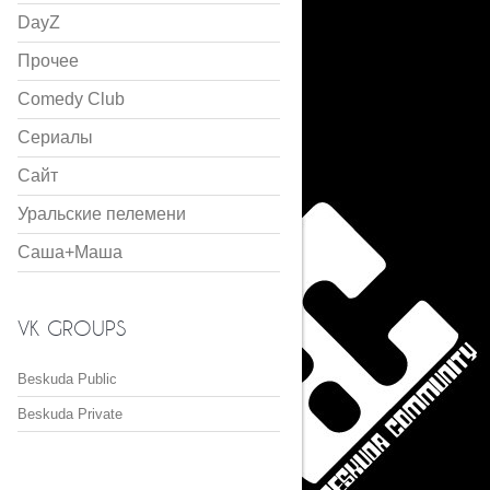
DayZ
Прочее
Comedy Club
Сериалы
Сайт
Уральские пелемени
Саша+Маша
VK GROUPS
Beskuda Public
Beskuda Private