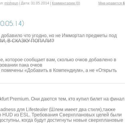
л:
mishgun
|
Дата:
31.05.2014
|
Комментарии (0)
Mне нравится
6
.05.14)
 добавило что угодно, но не Иммортал предметы под
ЛИ, В СКАЗКУ ПОПАЛИ?
е, которое сообщает вам, сколько очков добавлено в
зовании пака очков
 помечены «Добавить в Компендиум», а не «Открыть
urt Premium. Они даются тем, кто купил билет на финал
adness для Lifestealer (Шлем имеет два стиля),также
ith HUD из ESL. Требования Сверхплановых целей были
оступны, когда будут достигнуты новые сверхплановые