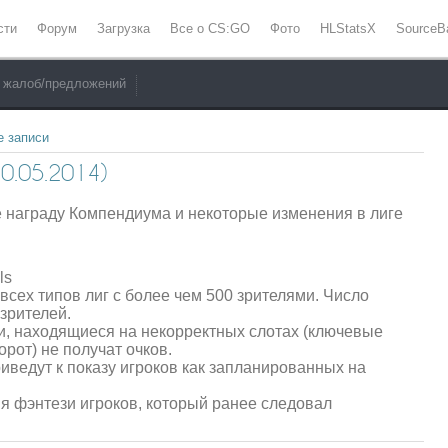
сти
Форум
Загрузка
Все о CS:GO
Фото
HLStatsX
SourceB
 жалоб/предложений
е записи
.05.2014)
 награду Компендиума и некоторые изменения в лиге
ls
всех типов лиг с более чем 500 зрителями. Число
зрителей.
оки, находящиеся на некорректных слотах (ключевые
орот) не получат очков.
иведут к показу игроков как запланированных на
я фэнтези игроков, который ранее следовал