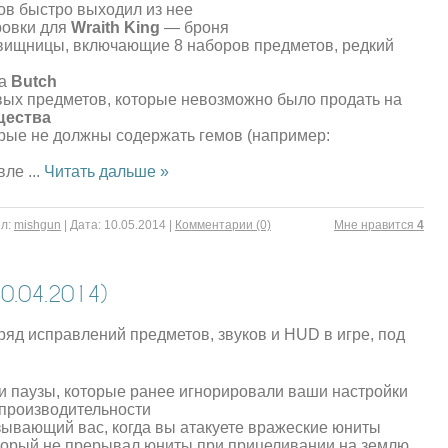
ков быстро выходил из нее
ровки для
Wraith King
— броня
вищницы, включающие 8 наборов предметов, редкий
а
Butch
вых предметов, которые невозможно было продать на
щества
рые не должны содержать гемов (например:
вле
...
Читать дальше »
л:
mishgun
|
Дата:
10.05.2014
|
Комментарии (0)
Mне нравится
4
.04.2014)
ряд исправлений предметов, звуков и HUD в игре, под
и паузы, которые ранее игнорировали ваши настройки
 производительности
азывающий вас, когда вы атакуете вражеские юниты
который не прерывал юниты при прицеливании на землю