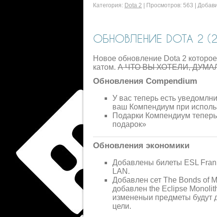
Категория:
Dota 2
|
Просмотров:
563
|
Добави
ОБНОВЛЕНИЕ DOTA 2 (20
Новое обновление Dota 2 которое
катом.
А ЧТО ВЫ ХОТЕЛИ, ДУМА
Обновления Compendium
У вас теперь есть уведомлни
ваш Компендиум при исполь
Подарки Компендиум теперь
подарок»
Обновления экономики
Добавлены билеты ESL Frankf
LAN.
Добавлен сет The Bonds of M
добавлен the Eclipse Monol
измененыи предметы будут д
цели.