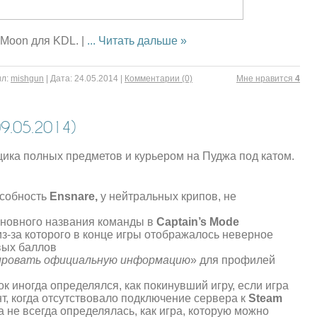
Moon для KDL. |
...
Читать дальше »
л:
mishgun
|
Дата:
24.05.2014
|
Комментарии (0)
Mне нравится
4
.05.2014)
ика полных предметов и курьером на Пуджа под катом.
особность
Ensnare,
у нейтральных крипов, не
новного названия команды в
Captain’s Mode
из-за которого в конце игры отображалось неверное
вых баллов
ровать официальную информацию
» для профилей
ок иногда определялся, как покинувший игру, если игра
т, когда отсутствовало подключение сервера к
Steam
а не всегда определялась, как игра, которую можно