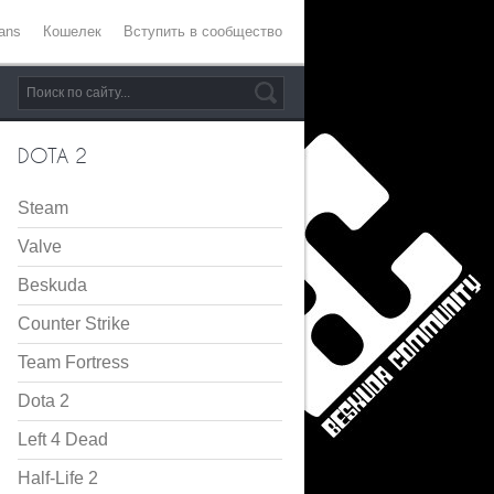
ans
Кошелек
Вступить в сообщество
DOTA 2
Steam
Valve
Beskuda
Counter Strike
Team Fortress
Dota 2
Left 4 Dead
Half-Life 2