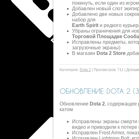
покинуть, если один из игро
Добавлен новый слот экипи
Добавлено две новых сокро
набор для
Earth Spirit
и редкого курьер
Убраны ограничения для но
Торговой Площадке Сооб
Исправлены предметы, кото
загрузочные экраны)
В магазин
Dota 2 Store
доба
Категория:
Dota 2
|
Просмотров:
711
|
Добави
ОБНОВЛЕНИЕ DOTA 2 (30
Обновление
Dota 2
, содержащее 
катом
Исправлены экраны смерти 
видео и приводили к потере
Исправлен Frost Armor, пок
Исправлен Lightning Bolt, 