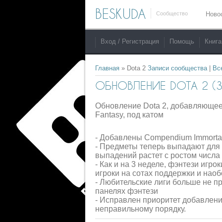
BESKUDA
Сообщество
Ново
Вход / Регистрация
Помощь
Книга
Главная
»
Dota 2
Записи сообщества
|
Вс
ОБНОВЛЕНИЕ DOTA 2 (30
Обновление Dota 2, добавляющее
Fantasy, под катом
- Добавлены Compendium Immorta
- Предметы теперь выпадают для 
выпадений растет с ростом числа 
- Как и на 3 неделе, фэнтези игр
игроки на сотах поддержки и наоб
- Любительские лиги больше не пр
панелях фэнтези
- Исправлен приоритет добавлени
неправильному порядку.