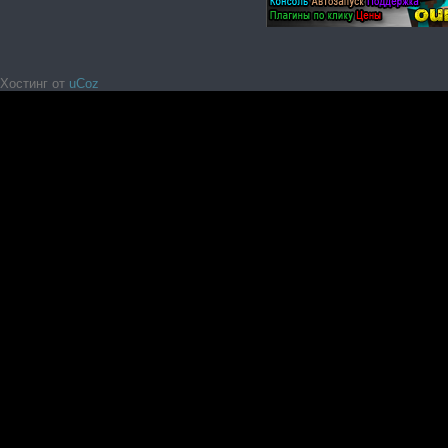
Хостинг от
uCoz