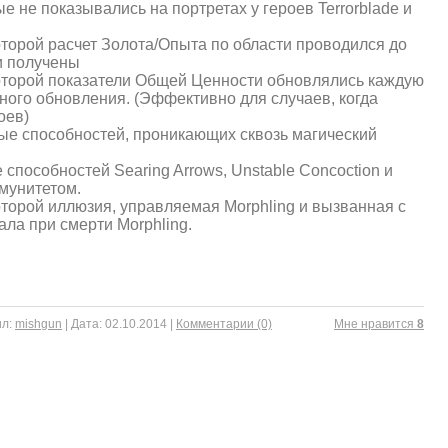
 не показывались на портретах у героев Terrorblade и
оторой расчет Золота/Опыта по области проводился до
и получены
которой показатели Общей Ценности обновлялись каждую
нного обновления. (Эффективно для случаев, когда
оев)
ые способностей, проникающих сквозь магический
способностей Searing Arrows, Unstable Concoction и
мунитетом.
оторой иллюзия, управляемая Morphling и вызванная с
ала при смерти Morphling.
л:
mishgun
|
Дата:
02.10.2014
|
Комментарии (0)
Mне нравится
8