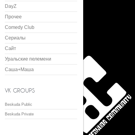
DayZ
Прочее
Comedy Club
Сериалы
Сайт
Уральские пелемени
Саша+Маша
VK GROUPS
Beskuda Public
Beskuda Private