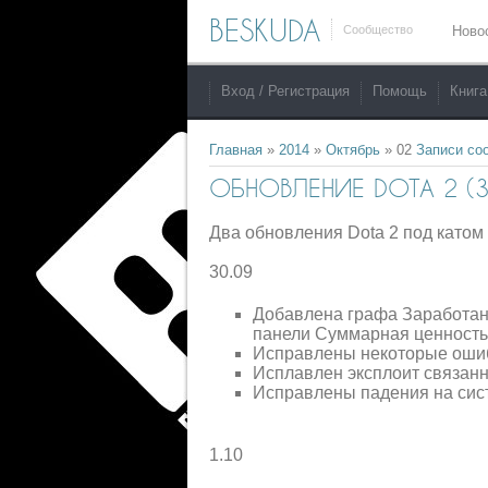
BESKUDA
Сообщество
Ново
Вход / Регистрация
Помощь
Книга
Главная
»
2014
»
Октябрь
»
02
Записи со
ОБНОВЛЕНИЕ DOTA 2 (30
Два обновления Dota 2 под катом
30.09
Добавлена графа Заработано
панели Суммарная ценность
Исправлены некоторые ошиб
Исплавлен эксплоит связан
Исправлены падения на сист
1.10