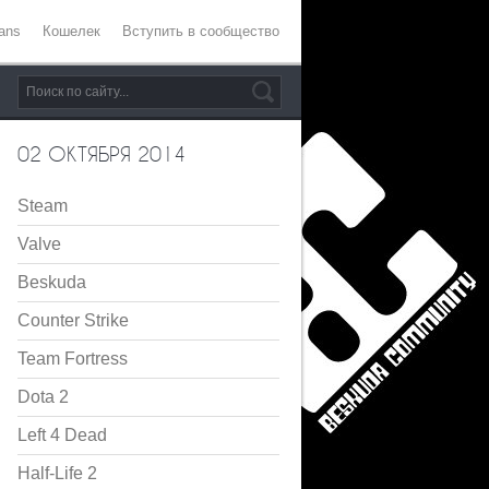
ans
Кошелек
Вступить в сообщество
02 ОКТЯБРЯ 2014
Steam
Valve
Beskuda
Counter Strike
Team Fortress
Dota 2
Left 4 Dead
Half-Life 2