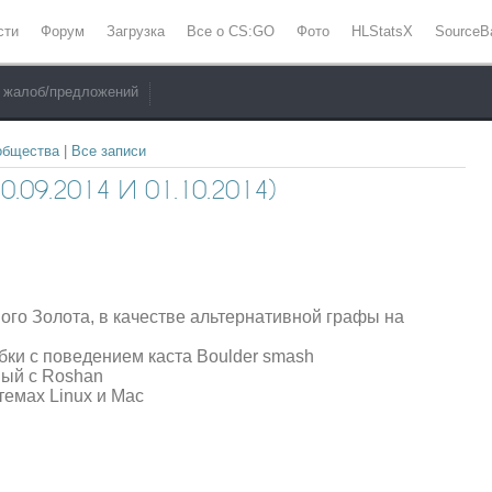
сти
Форум
Загрузка
Все о CS:GO
Фото
HLStatsX
SourceB
 жалоб/предложений
общества
|
Все записи
.09.2014 И 01.10.2014)
го Золота, в качестве альтернативной графы на
ки с поведением каста Boulder smash
ный с Roshan
емах Linux и Mac