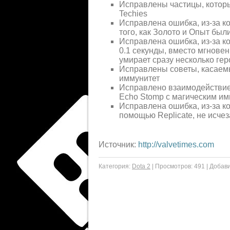
Исправлены частицы, которые
Techies
Исправлена ошибка, из-за к
того, как Золото и Опыт был
Исправлена ошибка, из-за 
0.1 секунды, вместо мгнове
умирает сразу несколько гер
Исправлены советы, касаем
иммунитет
Исправлено взаимодействие 
Echo Stomp с магическим им
Исправлена ошибка, из-за к
помощью Replicate, не исчез
Источник:
http://valvetimes.com
Категория:
Dota 2
|
Просмотров:
491
|
Добави