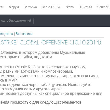
сти
Форум
Загрузка
Все о CS:GO
Фото
HLStatsX
SourceB
 жалоб/предложений
общества
|
Все записи
RIKE: GLOBAL OFFENSIVE (10.10.2014)
l Offensive, в котором добавлены Музыкальные
екоторые ошибки, под катом.
лекты (Music Kits), которые содержат музыку,
O разными артистами и композиторами.
омплекты заменяют всю музыку в игре, включая гимн,
есь в MVP.
но поделиться через таблицу очков. Используйте
то за музыка есть у другого игрока.
ый момент доступны как специальное предложение для
ения громкостью для следующих элементов: