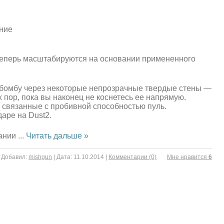
ние
 теперь масштабируются на основании примененного
 бомбу через некоторые непрозрачные твердые стены —
х пор, пока вы наконец не коснетесь ее напрямую.
 связанные с пробивной способностью пуль.
аре на Dust2.
пании
...
Читать дальше »
|
Добавил:
mishgun
|
Дата:
11.10.2014
|
Комментарии (0)
Mне нравится
6