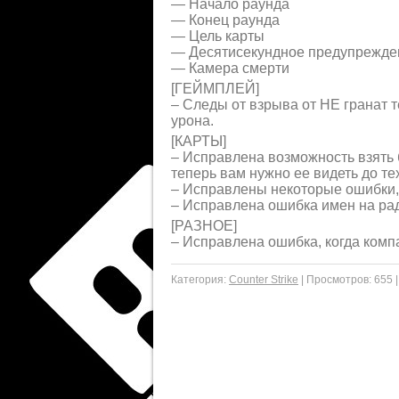
— Начало раунда
— Конец раунда
— Цель карты
— Десятисекундное предупрежде
— Камера смерти
[ГЕЙМПЛЕЙ]
– Следы от взрыва от HE гранат
урона.
[КАРТЫ]
– Исправлена возможность взять
теперь вам нужно ее видеть до те
– Исправлены некоторые ошибки,
– Исправлена ошибка имен на рад
[РАЗНОЕ]
– Исправлена ошибка, когда ком
Категория:
Counter Strike
|
Просмотров:
655