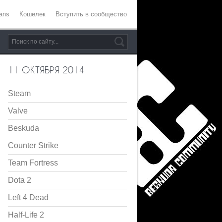
ans
Кошелек
Вступить в сообщество
11 ОКТЯБРЯ 2014
Steam
Valve
Beskuda
Counter Strike
Team Fortress
Dota 2
Left 4 Dead
Half-Life 2