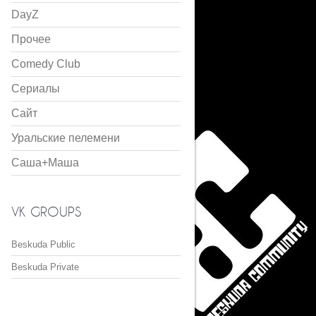
DayZ
Прочее
Comedy Club
Сериалы
Сайт
Уральские пелемени
Саша+Маша
VK GROUPS
Beskuda Public
Beskuda Private