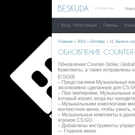
BESKUDA
Сообщество
Ново
Вход / Регистрация
Помощь
Книга
Главная
»
2014
»
Октябрь
»
11
Записи со
ОБНОВЛЕНИЕ COUNTER-ST
Обновление Counter-Strike: Globa
Комплекты, а также исправлены н
[CSGO]
– Представляем Музыкальные комп
эксклюзивно сделанную для CS:G
– При экипировке, Музыкальные к
который играет, когда вы находит
– Музыкальными комплектами мож
контекстное меню, чтобы узнать, ч
– Музыкальные комплекты в данн
игроков CS:GO.
– Добавлены инструменты управл
— Главное меню