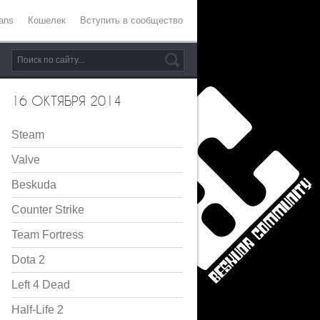
ans
Кошелек
Вступить в сообщество
16 ОКТЯБРЯ 2014
Steam
Valve
Beskuda
Counter Strike
Team Fortress
Dota 2
Left 4 Dead
Half-Life 2