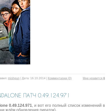
авил:
mishgun
|
Дата:
16.10.2014
|
Комментарии (0)
Mне нравится
6
DALONE ПАТЧ 0.49.124.971
one 0.49.124.971
, и вот его полный список изменений в
ени ждём обновления пираток).