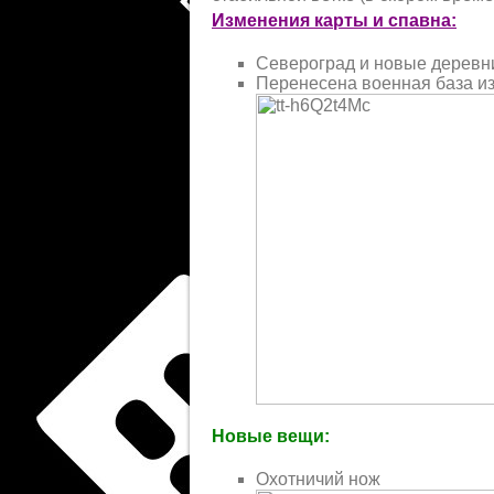
Изменения карты и спавна:
Североград и новые деревни
Перенесена военная база и
Новые вещи:
Охотничий нож