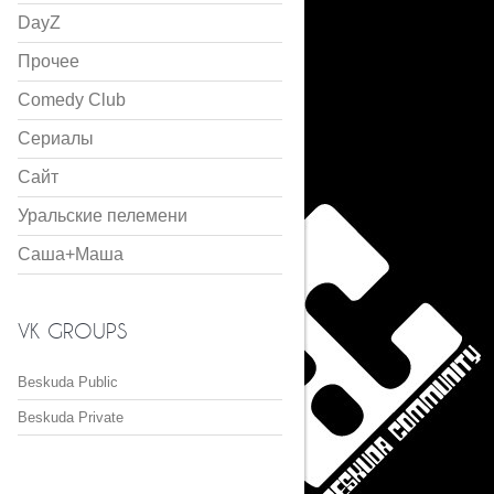
DayZ
Прочее
Comedy Club
Сериалы
Сайт
Уральские пелемени
Саша+Маша
VK GROUPS
Beskuda Public
Beskuda Private