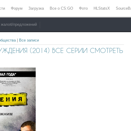
сти
Форум
Загрузка
Все о CS:GO
Фото
HLStatsX
SourceB
 жалоб/предложений
общества
|
Все записи
УЖДЕНИЯ (2014) ВСЕ СЕРИИ СМОТРЕТЬ