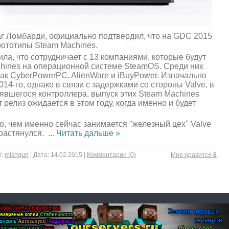
аг Ломбарди, официально подтвердил, что на GDC 2015
рототипы Steam Machines.
ла, что сотрудничает с 13 компаниями, которые будут
chines на операционной системе SteamOS. Среди них
как CyberPowerPC, AlienWare и iBuyPower. Изначально
014-го, однако в связи с задержками со стороны Valve, в
нявшегося контроллера, выпуск этих Steam Machines
релиз ожидается в этом году, когда именно и будет
о, чем именно сейчас занимается "железный цех" Valve
 растянулся.
...
Читать дальше »
:
mishgun
|
Дата:
14.02.2015
|
Комментарии (0)
Mне нравится
6