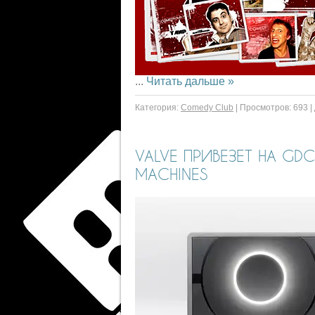
...
Читать дальше »
Категория:
Comedy Club
|
Просмотров:
693
|
VALVE ПРИВЕЗЕТ НА G
MACHINES