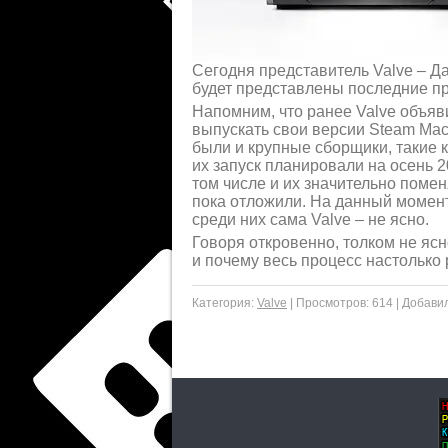
Сегодня представитель Valve – Д
будет представлены последние п
Напомним, что ранее Valve объяви
выпускать свои версии Steam Ma
были и крупные сборщики, такие 
их запуск планировали на осень 2
том числе и их значительно поме
пока отложили. На данный момент 
среди них сама Valve – не ясно.
Говоря откровенно, толком не ясн
и почему весь процесс настолько
Категория:
Valve
|
Просмотров:
614
|
Добавил