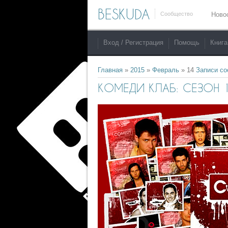
BESKUDA
Сообщество
Ново
Вход / Регистрация
Помощь
Книга
Главная
»
2015
»
Февраль
»
14
Записи с
КОМЕДИ КЛАБ: СЕЗОН 