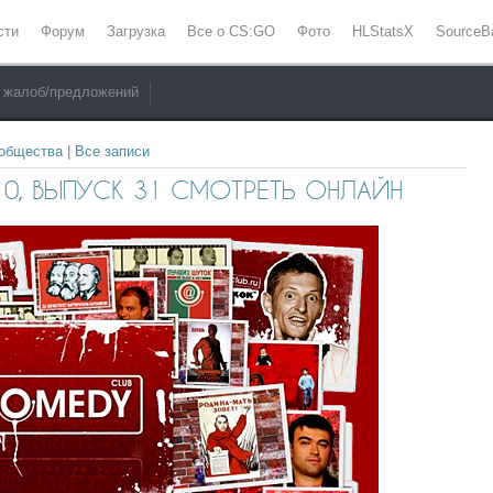
сти
Форум
Загрузка
Все о CS:GO
Фото
HLStatsX
SourceB
 жалоб/предложений
ообщества
|
Все записи
10, ВЫПУСК 31 СМОТРЕТЬ ОНЛАЙН