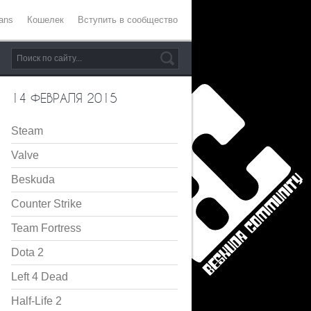
ans
Кошелек
Вступить в сообщество
14 ФЕВРАЛЯ 2015
Steam
Valve
Beskuda
Counter Strike
Team Fortress
Dota 2
Left 4 Dead
Half-Life 2