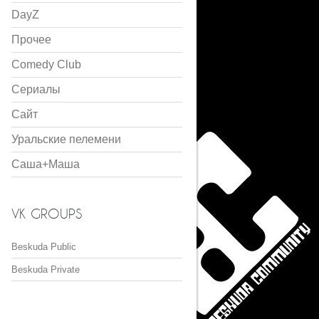
DayZ
Прочее
Comedy Club
Сериалы
Сайт
Уральские пелемени
Саша+Маша
VK GROUPS
Beskuda Public
Beskuda Private