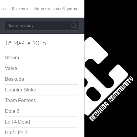
ans
Кошелек
Вступить в сообщество
18 МАРТА 2016
Steam
Valve
Beskuda
Counter Strike
Team Fortress
Dota 2
Left 4 Dead
Half-Life 2