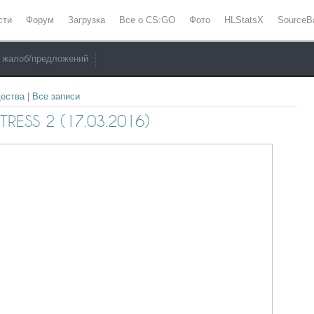
сти
Форум
Загрузка
Все о CS:GO
Фото
HLStatsX
SourceB
 жалоб/предложений
ества
|
Все записи
ESS 2 (17.03.2016)