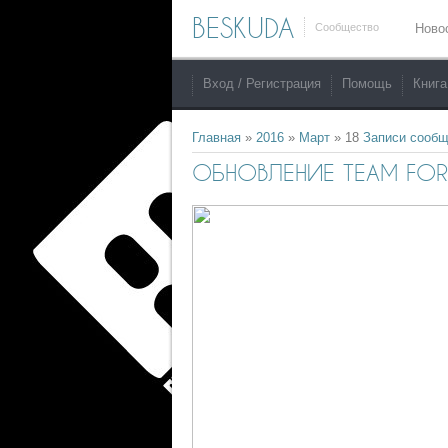
BESKUDA
Сообщество
Ново
Вход / Регистрация
Помощь
Книга
Главная
»
2016
»
Март
»
18
Записи сообщ
ОБНОВЛЕНИЕ TEAM FORTR