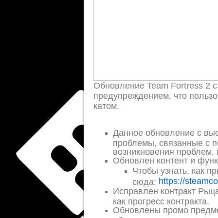
Обновление Team Fortress 2 
предупреждением, что пользо
катом.
Данное обновление с выс
проблемы, связанные с 
возникновения проблем, 
Обновлен контент и функ
Чтобы узнать, как п
https://steamc
сюда:
Исправлен контракт Рыц
как прогресс контракта.
Обновлены промо предмет