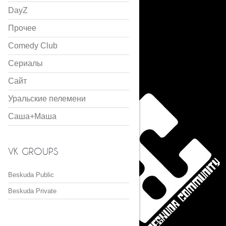
DayZ
Прочее
Comedy Club
Сериалы
Сайт
Уральские пелемени
Саша+Маша
VK GROUPS
Beskuda Public
Beskuda Private