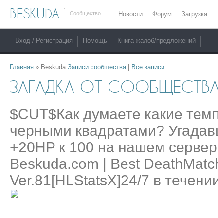
BESKUDA
Сообщество
Новости
Форум
Загрузка
Вход / Регистрация
Помощь
Книга жалоб/предложений
Главная
»
Beskuda
Записи сообщества
|
Все записи
ЗАГАДКА ОТ СООБЩЕСТВА.
$CUT$Как думаете какие тем
черными квадратами? Угадавш
+20HP к 100 на нашем сервер
Beskuda.com | Best DeathMatc
Ver.81[HLStatsX]24/7 в течен