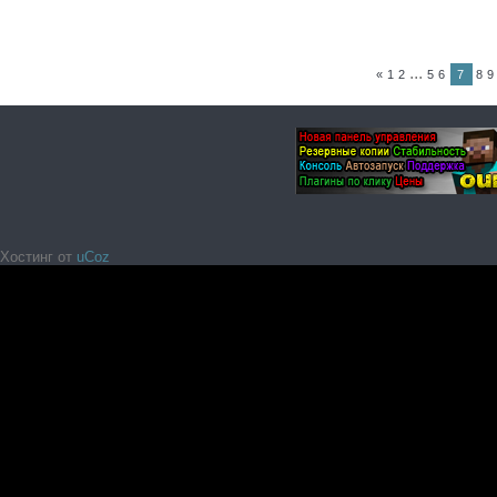
...
«
1
2
5
6
7
8
9
Хостинг от
uCoz