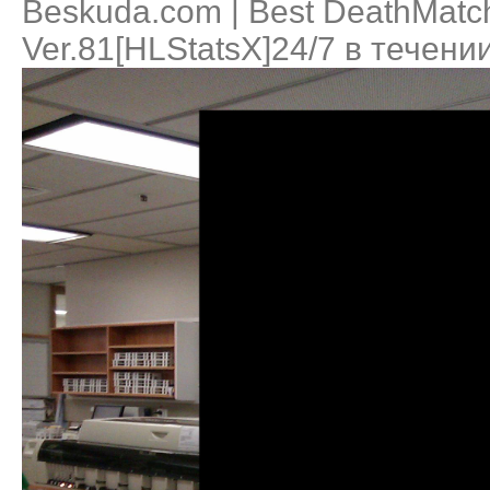
Beskuda.com | Best DeathMatc
Ver.81[HLStatsX]24/7 в течени