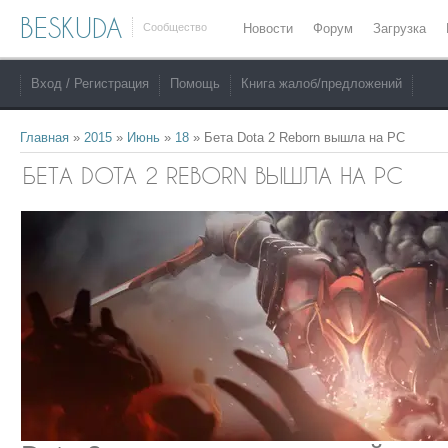
BESKUDA
Сообщество
Новости
Форум
Загрузка
Вход / Регистрация
Помощь
Книга жалоб/предложений
Главная
»
2015
»
Июнь
»
18
» Бета Dota 2 Reborn вышла на PC
БЕТА DOTA 2 REBORN ВЫШЛА НА PC