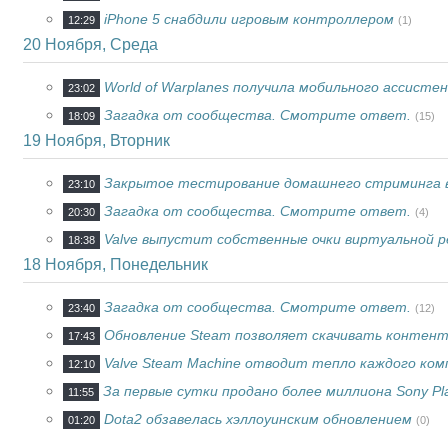
iPhone 5 снабдили игровым контроллером
12:29
(1)
20 Ноября, Среда
World of Warplanes получила мобильного ассисте
23:02
Загадка от сообщества. Смотрите ответ.
18:09
(15)
19 Ноября, Вторник
Закрытое тестирование домашнего стриминга в 
23:10
Загадка от сообщества. Смотрите ответ.
20:30
(4)
Valve выпустит собственные очки виртуальной 
18:38
18 Ноября, Понедельник
Загадка от сообщества. Смотрите ответ.
23:40
(12)
Обновление Steam позволяет скачивать контент
17:43
Valve Steam Machine отводит тепло каждого ко
12:10
За первые сутки продано более миллиона Sony Pla
11:55
Dota2 обзавелась хэллоуинским обновлением
01:20
(0)