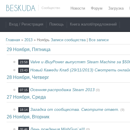
BESKUDA
Сообщество
Новости
Форум
Загрузка
Вход / Регистрация
Помощь
Книга жалоб/предложений
Главная
»
2013
»
Ноябрь
Записи сообщества
|
Все записи
29 Ноября, Пятница
Valve и iBuyPower выпустят Steam Machine за $50
23:58
Новый Камеди Клаб (29/11/2013) Смотреть онлай
23:43
28 Ноября, Четверг
Осенняя распродажа Steam 2013
07:15
(0)
27 Ноября, Среда
Загадка от сообщества. Смотрите ответ.
18:14
(9)
26 Ноября, Вторник
День рождения MishGun`a!!!
05:46
(0)