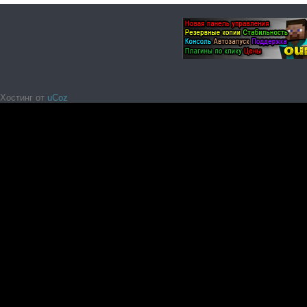
Хостинг от
uCoz