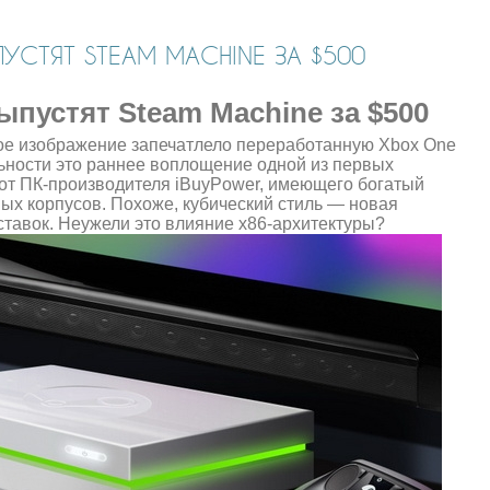
ПУСТЯТ STEAM MACHINE ЗА $500
выпустят Steam Machine за $500
ное изображение запечатлело переработанную Xbox One
ельности это раннее воплощение одной из первых
от ПК-производителя iBuyPower, имеющего богатый
ых корпусов. Похоже, кубический стиль — новая
ставок. Неужели это влияние x86-архитектуры?