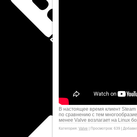
В настоящее время клиент Steam д
по сравнению с тем многообразие
менее Valve возлагает на Linux б
Категория:
Valve
|
Просмотров:
639
|
Добавил