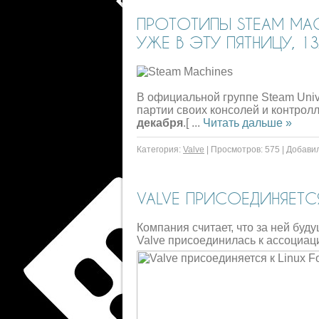
ПРОТОТИПЫ STEAM MAC
УЖЕ В ЭТУ ПЯТНИЦУ, 13
В официальной группе Steam Unive
партии своих консолей и контролл
декабря
.[
...
Читать дальше »
Категория:
Valve
|
Просмотров:
575
|
Добавил
VALVE ПРИСОЕДИНЯЕТСЯ
Компания считает, что за ней буд
Valve присоединилась к ассоциаци