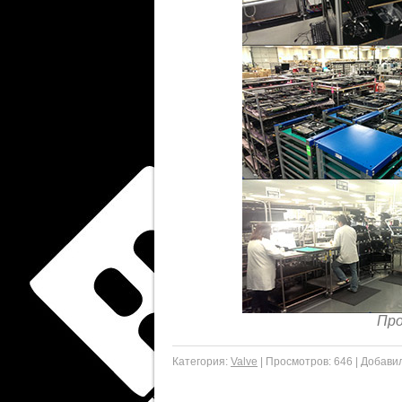
Про
Категория:
Valve
|
Просмотров:
646
|
Добавил