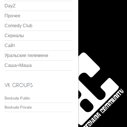
DayZ
Прочее
Comedy Club
Сериалы
Сайт
Уральские пелемени
Саша+Маша
VK GROUPS
Beskuda Public
Beskuda Private