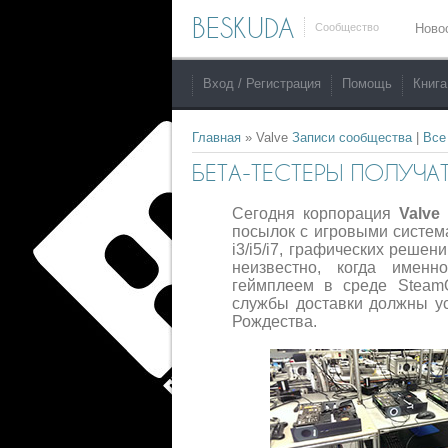
BESKUDA
Сообщество
Ново
Вход / Регистрация
Помощь
Книга
Главная
»
Valve
Записи сообщества
|
Все
БЕТА-ТЕСТЕРЫ ПОЛУЧА
Сегодня корпорация
Valve
посылок с игровыми систе
i3/i5/i7, графических реше
неизвестно, когда именн
геймплеем в среде SteamO
службы доставки должны ус
Рождества.