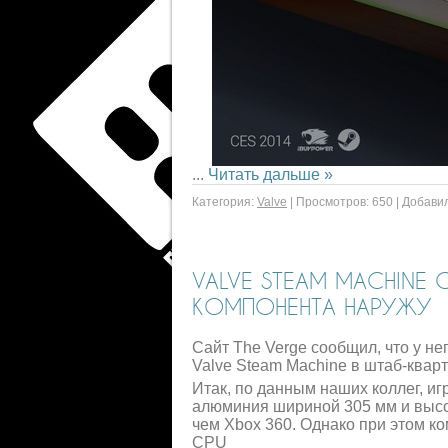
...
Читать дальше »
Категория:
Valve
|
Просмотров:
650
|
Добавил
VALVE STEAM MACHINE
КОМПОНЕНТА НАРУЖУ
Сайт The Verge сообщил, что у н
Valve Steam Machine в штаб-квар
Итак, по данным наших коллег, иг
алюминия шириной 305 мм и высот
чем Xbox 360. Однако при этом 
CPU