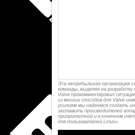
Эта неприбыльная организация со
команды, выделяя на разработку 
Valve прокомментировал ситуаци
из многих способов для Valve ин
усилиям мы надеемся создать ин
заставить производителей аппа
приоритетной и в конечном сч
для пользователей Linux»
.