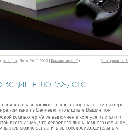
:
mishgun
|
Дата:
29.11.2013
|
Комментарии (0)
Mне нравится
8
 ОТВОДИТ ТЕПЛО КАЖДОГО
его появилась возможность протестировать компьютеры
тире компании в Беллевю, что в штате Вашингтон.
ровой компьютер Valve выполнен в корпусе из стали и
ой всего 74 мм, что делает его лишь немного большим,
компьютер можно оснастить высокопроизводительным