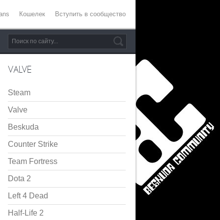
ans
Кошелек
Вступить в сообщество
VALVE
Steam
Valve
Beskuda
Counter Strike
Team Fortress
Dota 2
Left 4 Dead
Half-Life 2