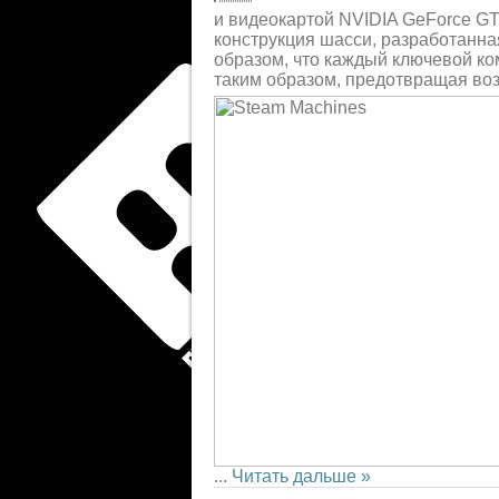
и видеокартой NVIDIA GeForce GT
конструкция шасси, разработанна
образом, что каждый ключевой ко
таким образом, предотвращая во
...
Читать дальше »