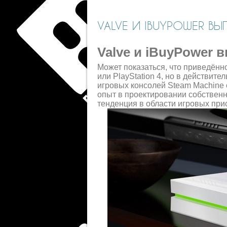
VALVE И IBUYPOWER ВЫ
Valve и iBuyPower 
Может показаться, что приведён
или PlayStation 4, но в действит
игровых консолей Steam Machine 
опыт в проектировании собственн
тенденция в области игровых при