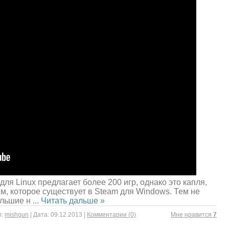
ля Linux предлагает более 200 игр, однако это капля,
м, которое существует в Steam для Windows. Тем не
ольшие н
...
Читать дальше »
:
mishgun
|
Дата:
09.12.2013
|
Комментарии (0)
Mне нравится
7