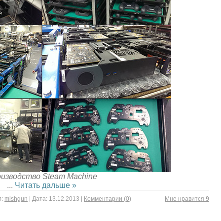
изводство Steam Machine
...
Читать дальше »
:
mishgun
|
Дата:
13.12.2013
|
Комментарии (0)
Mне нравится
9