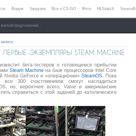
сти
Форум
Загрузка
Все о CS:GO
Фото
HLStatsX
SourceB
 жалоб/предложений
 записи
Т ПЕРВЫЕ ЭКЗЕМПЛЯРЫ STEAM MACHINE
известит бета-тестеров о готовящемся прибытии
мами
Steam Machine
на базе процессоров Intel Core
ний Nvidia GeForce и «операционки»
SteamOS
. Пока
о все 300 счастливчиков смогут насладиться
S, но, вероятнее всего, Valve и американские
петь справиться с этой задачей до католического